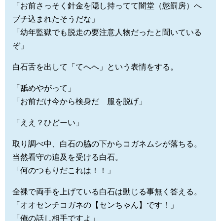
「お前さっそく針金を隠し持ってて闇堂（懲罰房）へ
ブチ込まれたそうだな」
「幼年監獄でも脱走の要注意人物だったと聞いている
ぞ」
白石舌を出して「てへへ」という表情をする。
「舐めやがって」
「お前だけ今から検身だ 服を脱げ」
「ええ？ひどーい」
取り調べ中、白石の脇の下からコガネムシが落ちる。
当然看守の追及を受ける白石。
「何のつもりだこれは！！」
全裸で両手を上げている白石は動じる事無く答える。
「オオセンチコガネの【センちゃん】です！」
「俺の話し相手ですよ」