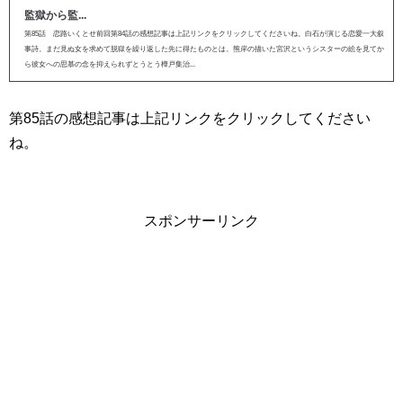
監獄から監...
第85話 恋路いくとせ前回第84話の感想記事は上記リンクをクリックしてくださいね。白石が演じる恋愛一大叙
事詩。まだ見ぬ女を求めて脱獄を繰り返した先に得たものとは。熊岸の描いた宮沢というシスターの絵を見てか
ら彼女への思慕の念を抑えられずとうとう樺戸集治...
第85話の感想記事は上記リンクをクリックしてください
ね。
スポンサーリンク