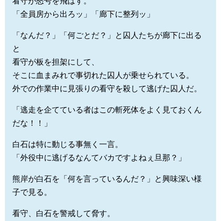
看守が怒号を飛ばす。
「全員房から出ろッ」「廊下に整列ッ」
「なんだ？」「何ごとだ？」と囚人たちが廊下に出る
と
看守が板を担架にして、
そこに血まみれで事切れた囚人が乗せられている。
外での作業中に見張りの看守を殺して逃げた囚人だ。
「逃走を企てている者はこの斬死体をよく見ておくん
だな！！」
白石は特に動じる事無く一言。
「外役中に逃げるなんてバカですよねぇ旦那？」
熊岸が白石を「何を言っているんだ？」と興味深い様
子で見る。
看守、白石を警戒して脅す。