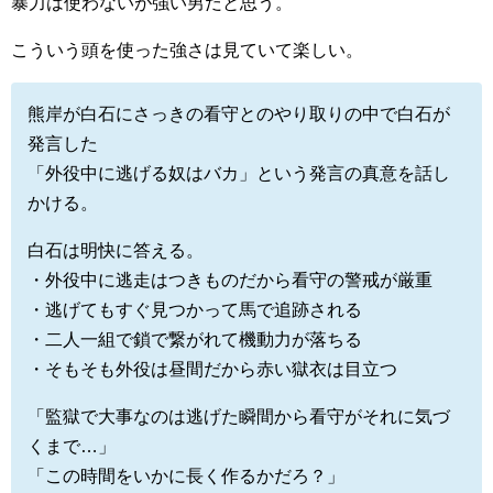
暴力は使わないが強い男だと思う。
こういう頭を使った強さは見ていて楽しい。
熊岸が白石にさっきの看守とのやり取りの中で白石が
発言した
「外役中に逃げる奴はバカ」という発言の真意を話し
かける。
白石は明快に答える。
・外役中に逃走はつきものだから看守の警戒が厳重
・逃げてもすぐ見つかって馬で追跡される
・二人一組で鎖で繋がれて機動力が落ちる
・そもそも外役は昼間だから赤い獄衣は目立つ
「監獄で大事なのは逃げた瞬間から看守がそれに気づ
くまで…」
「この時間をいかに長く作るかだろ？」