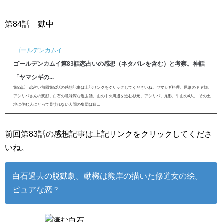
第84話 獄中
ゴールデンカムイ
ゴールデンカムイ第83話恋占いの感想（ネタバレを含む）と考察。神話
「ヤマシギの...
第83話 恋占い前回第82話の感想記事は上記リンクをクリックしてくださいね。ヤマシギ料理。尾形のドヤ顔、
アシリパさんの変顔、白石の意味深な過去話。山の中の川辺を進む杉元、アシリパ、尾形、牛山の4人。 その土
地に住む人にとって見慣れない人間の集団は目...
前回第83話の感想記事は上記リンクをクリックしてくださ
いね。
白石過去の脱獄劇。動機は熊岸の描いた修道女の絵。
ピュアな恋？