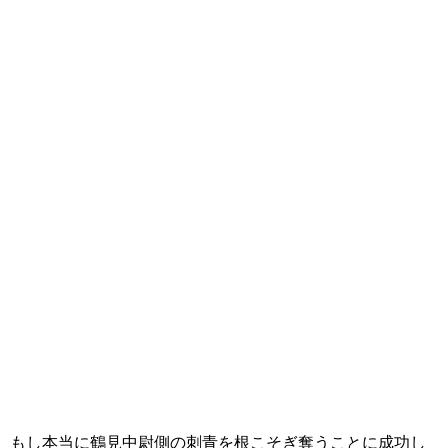
もし本当に鶴見中尉側の刺青を根こそぎ奪うことに成功し