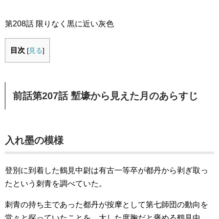
第208話 限りなく黒に近い灰色
目次
[
見る
]
前話第207話 塹壕から見えた月のあらすじ
入れ墨の模様
登別に到着した鶴見中尉は有古一等卒が都丹から剥ぎ取っ
たという刺青を調べていた。
刺青の持ち主であった都丹が按摩として第七師団の動向を
堂々と探っていたことを、大した度胸だと褒める鶴見中