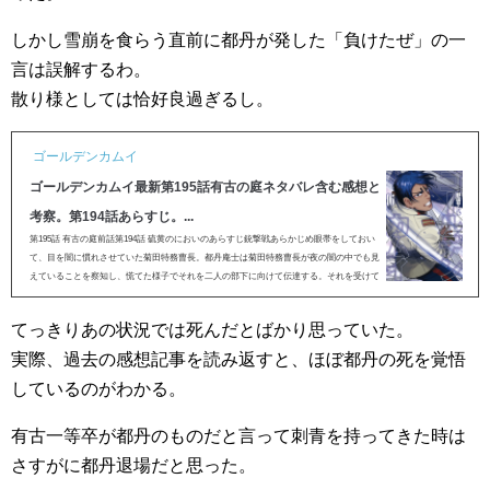
しかし雪崩を食らう直前に都丹が発した「負けたぜ」の一
言は誤解するわ。
散り様としては恰好良過ぎるし。
ゴールデンカムイ
ゴールデンカムイ最新第195話有古の庭ネタバレ含む感想と
考察。第194話あらすじ。...
第195話 有古の庭前話第194話 硫黄のにおいのあらすじ銃撃戦あらかじめ眼帯をしておい
て、目を闇に慣れさせていた菊田特務曹長。都丹庵士は菊田特務曹長が夜の闇の中でも見
えていることを察知し、慌てた様子でそれを二人の部下に向けて伝達する。それを受けて
歩みを...
てっきりあの状況では死んだとばかり思っていた。
実際、過去の感想記事を読み返すと、ほぼ都丹の死を覚悟
しているのがわかる。
有古一等卒が都丹のものだと言って刺青を持ってきた時は
さすがに都丹退場だと思った。