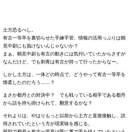
土方恐るべし。
有古一等卒を裏切らせた手練手管、情報の活用っぷりは鶴
見中尉にも負けないんじゃないか？
まぁ、鶴見中尉も有古の動きには気付いていたからさすが
なんだけど、でも刺青は有古が持って行ったからなー。
しかし土方は、一体どの時点で、どうやって有古一等卒を
懐柔したのだろう……？
まさか都丹との対決中？ でも戦っている相手である都丹
から話を持ち掛けられて、翻意するかな？
それよりは、やはりもっと以前から土方と直接接触し、説
得されていたという方が現実味を感じる。
登別で都丹と有古一等卒は既に裏で手を組んでいたという