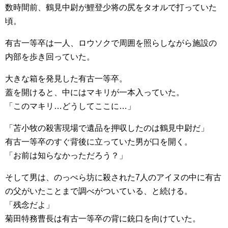
数時間前、鶴見中尉が鯉登少将の尻をタオルで打っていた
頃。
有古一等卒は一人、ロウソクで周囲を照らしながら施設の
内部を歩き回っていた。
大きな箱を発見した有古一等卒。
蓋を開けると、中にはマキリが一本入っていた。
「このマキリ…どうしてここに…」
「苫小牧の殺害現場で遺品を押収したのは鶴見中尉だ」
有古一等卒のすぐ背後に立っていた男が口を開く。
「お前は知らなかっただろう？」
そして男は、のっぺら坊に殺された7人のアイヌの中に有古
の父がいたことまで調べがついている、と続ける。
「残念だよ」
菊田特務曹長は有古一等卒の背に銃口を向けていた。