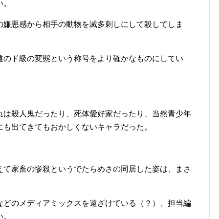
い。
の嫌悪感から相手の動物を滅多刺しにして殺してしま
遁のド級の変態という称号をより確かなものにしてい
れは殺人鬼だったり、死体愛好家だったり、当然青少年
にも出てきてもおかしくないキャラだった。
えて家畜の惨殺というでたらめさの同居した姿は、まさ
などのメディアミックスを遠ざけている（？）、担当編
い。