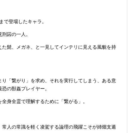
話まで登場したキャラ。
死刑囚の一人。
えた髭、メガネ、と一見してインテリに見える風貌を持
まり「繋がり」を求め、それを実行してしまう、ある意
最恐の獣姦プレイヤー。
を全身全霊で理解するために「繋がる」。
、常人の常識を軽く凌駕する論理の飛躍こそが姉畑支遁