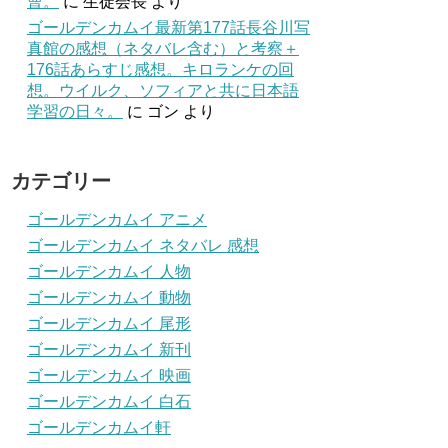
曹。
に
生徒会長
より
ゴールデンカムイ最新第177話長谷川写
真館の感想（ネタバレ含む）と考察＋
176話あらすじ感想。キロランケの回
想。ウイルク、ソフィアと共に日本語
学習の日々。
に
ゴン
より
カテゴリー
ゴールデンカムイ アニメ
ゴールデンカムイ ネタバレ 感想
ゴールデンカムイ 人物
ゴールデンカムイ 動物
ゴールデンカムイ 尾形
ゴールデンカムイ 新刊
ゴールデンカムイ 映画
ゴールデンカムイ 白石
ゴールデンカムイ軒