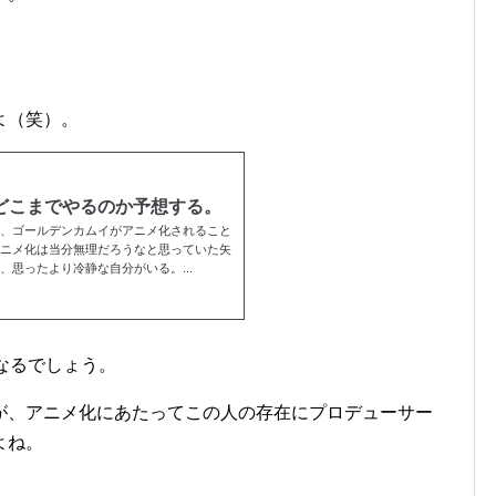
よ（笑）。
どこまでやるのか予想する。
月31日、ゴールデンカムイがアニメ化されること
ニメ化は当分無理だろうなと思っていた矢
思ったより冷静な自分がいる。...
なるでしょう。
が、アニメ化にあたってこの人の存在にプロデューサー
よね。
。