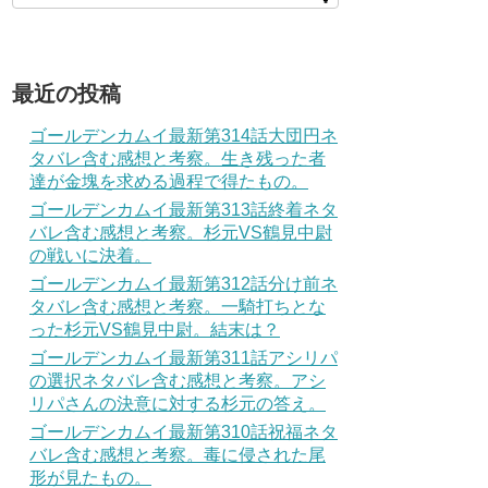
最近の投稿
ゴールデンカムイ最新第314話大団円ネ
タバレ含む感想と考察。生き残った者
達が金塊を求める過程で得たもの。
ゴールデンカムイ最新第313話終着ネタ
バレ含む感想と考察。杉元VS鶴見中尉
の戦いに決着。
ゴールデンカムイ最新第312話分け前ネ
タバレ含む感想と考察。一騎打ちとな
った杉元VS鶴見中尉。結末は？
ゴールデンカムイ最新第311話アシリパ
の選択ネタバレ含む感想と考察。アシ
リパさんの決意に対する杉元の答え。
ゴールデンカムイ最新第310話祝福ネタ
バレ含む感想と考察。毒に侵された尾
形が見たもの。