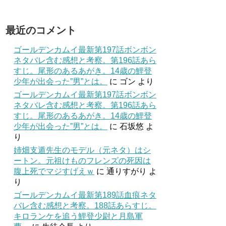
最近のコメント
ゴールデンカムイ最新第197話ボンボン
ネタバレ含む感想と考察。第196話あら
すじ。尾形のあるあがき。14歳の鯉登
少年が出会った”男”とは。
に
ゴン
より
ゴールデンカムイ最新第197話ボンボン
ネタバレ含む感想と考察。第196話あら
すじ。尾形のあるあがき。14歳の鯉登
少年が出会った”男”とは。
に
石坂悠
よ
り
姉畑支遁先生のモデル（元ネタ）はシ
ートン。元祖けものフレンズの死因は
腹上死でマジすげえｗ
に
通りすがり
よ
り
ゴールデンカムイ最新第189話血痕ネタ
バレ含む感想と考察。188話あらすじ。
キロランケを追う鯉登少尉と月島軍