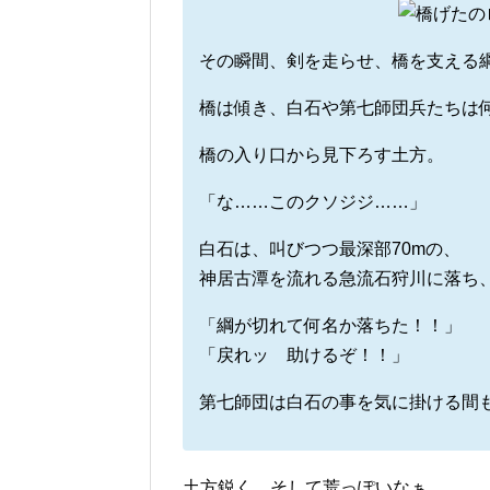
その瞬間、剣を走らせ、橋を支える
橋は傾き、白石や第七師団兵たちは
橋の入り口から見下ろす土方。
「な……このクソジジ……」
白石は、叫びつつ最深部70mの、
神居古潭を流れる急流石狩川に落ち
「綱が切れて何名か落ちた！！」
「戻れッ 助けるぞ！！」
第七師団は白石の事を気に掛ける間
土方鋭く、そして荒っぽいなぁ。