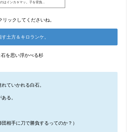
はインカㇻマッ。子を背負...
クリックしてくださいね。
指す土方＆キロランケ。
連れていかれる白石。
がある。
師団相手に刀で勝負するってのか？）