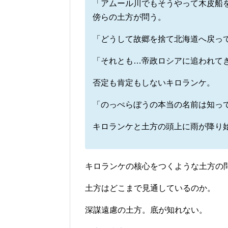
「アムール川でもそうやって木皮船
傍らの土方が問う。
「どうして故郷を捨て北海道へ戻っ
「それとも…帝政ロシアに追われて
否定も肯定もしないキロランケ。
「のっぺらぼうの本当の名前は知っ
キロランケと土方の頭上に雨が降り
キロランケの核心をつくような土方の
土方はどこまで見通しているのか。
深謀遠慮の土方。底が知れない。