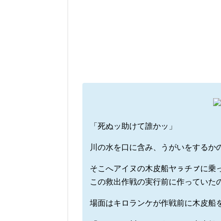
「死ぬッ助けて誰かッ」
川の水を口に含み、うがいをするか
そこへアイヌの木皮船ヤㇻチㇷ゚に乗
この救出作戦の実行前に作っていた
場面はキロランケが作戦前に木皮船