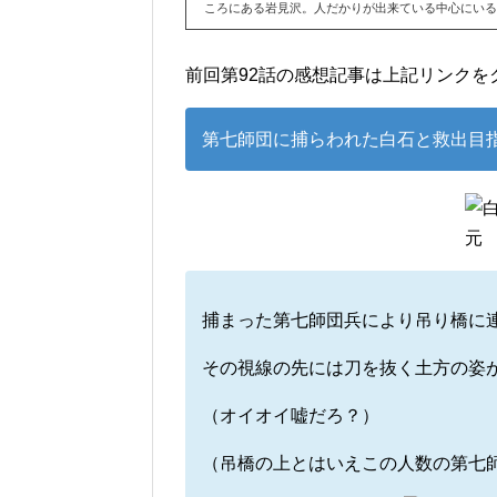
ころにある岩見沢。人だかりが出来ている中心にいるの
前回第92話の感想記事は上記リンクを
第七師団に捕らわれた白石と救出目
捕まった第七師団兵により吊り橋に
その視線の先には刀を抜く土方の姿
（オイオイ嘘だろ？）
（吊橋の上とはいえこの人数の第七