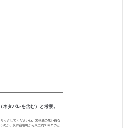
想（ネタバレを含む）と考察。
クリックしてくださいね。緊張感の無い白石
うのか。茨戸宿場町から東に約30キロのと