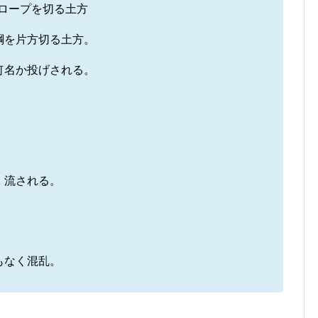
綱を片方切る土方。
何名か投げされる。
、流される。
もなく混乱。