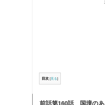
目次
[
見る
]
前話第160話 国境の