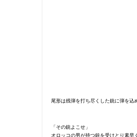
尾形は残弾を打ち尽くした銃に弾を込
「その銃よこせ」
オロッコの男が持つ銃を受けとり素早