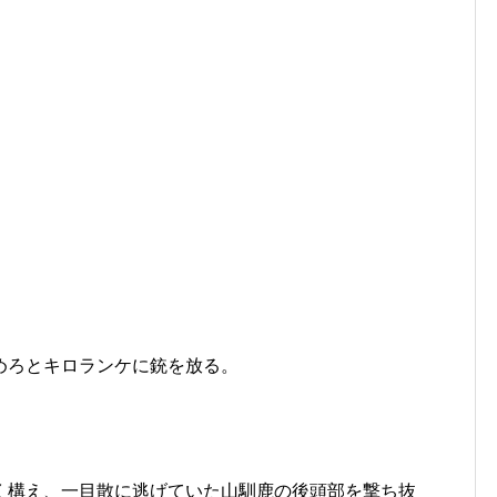
めろとキロランケに銃を放る。
く構え、一目散に逃げていた山馴鹿の後頭部を撃ち抜