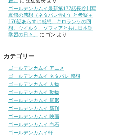
曹。
に
生徒会長
より
ゴールデンカムイ最新第177話長谷川写
真館の感想（ネタバレ含む）と考察＋
176話あらすじ感想。キロランケの回
想。ウイルク、ソフィアと共に日本語
学習の日々。
に
ゴン
より
カテゴリー
ゴールデンカムイ アニメ
ゴールデンカムイ ネタバレ 感想
ゴールデンカムイ 人物
ゴールデンカムイ 動物
ゴールデンカムイ 尾形
ゴールデンカムイ 新刊
ゴールデンカムイ 映画
ゴールデンカムイ 白石
ゴールデンカムイ軒