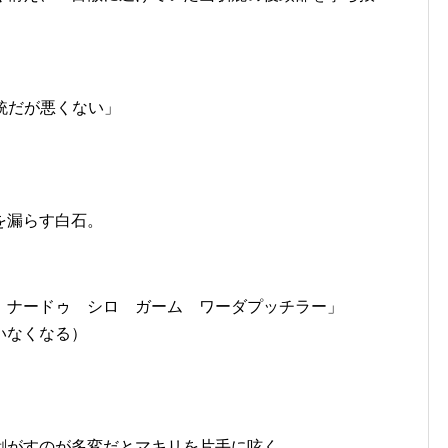
い銃だが悪くない」
を漏らす白石。
 ナードゥ シロ ガーム ワーダプッチラー」
いなくなる）
。
剥がすのが多変だとマキリを片手に呟く。