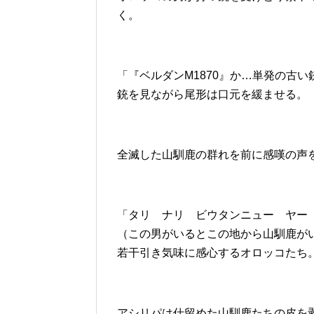
く。
「『ベルダンM1870』か…単発の古
銃を見ながら尾形は口元を緩ませる。
全滅した山馴鹿の群れを前に感嘆の声
「タリ ナリ ビウタンニュー ヤー
（この男がいるとこの地から山馴鹿が
若干引き気味に感心するオロッコたち
アシリパは仕留めた山馴鹿たちの皮を