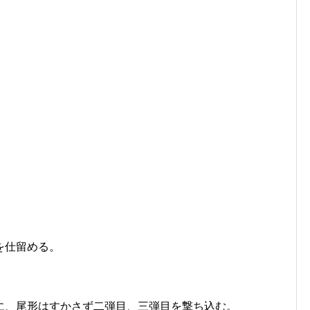
を仕留める。
に、尾形はすかさず二弾目、三弾目を撃ち込む。