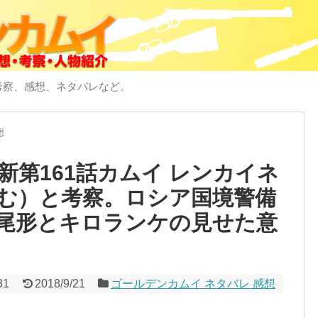
考察、感想、ネタバレなど。
想
第161話カムイ レンカイネ
む）と考察。ロシア国境警備
尾形とキロランケの見せた意
31
2018/9/21
ゴールデンカムイ ネタバレ 感想