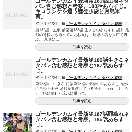
ゴールデンカムイ最新第189話血痕ネタ
バレ含む感想と考察。188話あらすじ。
キロランケを追う鯉登少尉と月島軍
曹。
2019/1/31
ゴールデンカムイ ネタバレ 感想
第189話 血痕 前話第188話 生きるのあらすじ 誤射 尾
形の背後から迫っていた杉元は、尾形の名を大声で叫
ぶ。 尾形に...
記事を読む
ゴールデンカムイ最新第188話生きるネ
タバレ含む感想と考察と187話あらす
じ。
2019/1/24
ゴールデンカムイ ネタバレ 感想
第188話 生きる 前話第187話 罪穢れのあらすじ 尾形
の最後の手段 尾形を追跡している途中、白石、リュウ
と一緒に割れた流氷に乗って...
記事を読む
ゴールデンカムイ最新第187話罪穢れネ
タバレ含む感想と考察。186話あらす
じ。
2019/1/10
ゴールデンカムイ ネタバレ 感想