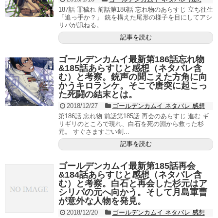
187話 罪穢れ 前話第186話 忘れ物のあらすじ 立ち往生
「追っ手か？」 銃を構えた尾形の様子を目にしてアシ
リパが訊ねる。 ...
記事を読む
ゴールデンカムイ最新第186話忘れ物
&185話あらすじと感想（ネタバレ含
む）と考察。銃声の聞こえた方角に向
かうキロランケ。そこで唐突に起こっ
た死闘の結末とは。
2018/12/27
ゴールデンカムイ ネタバレ 感想
第186話 忘れ物 前話第185話 再会のあらすじ 進む ギ
リギリのところで現れ、白石を死の淵から救った杉
元。 すぐさますごい剣...
記事を読む
ゴールデンカムイ最新第185話再会
&184話あらすじと感想（ネタバレ含
む）と考察。白石と再会した杉元はア
シリパの元へ向かう。そして月島軍曹
が意外な人物を発見。
2018/12/20
ゴールデンカムイ ネタバレ 感想