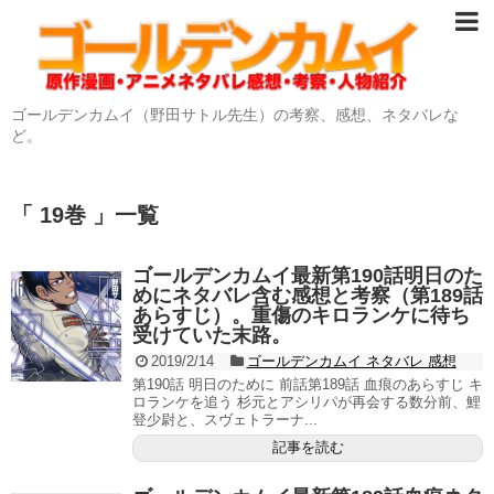
ゴールデンカムイ（野田サトル先生）の考察、感想、ネタバレな
ど。
「 19巻 」一覧
ゴールデンカムイ最新第190話明日のた
めにネタバレ含む感想と考察（第189話
あらすじ）。重傷のキロランケに待ち
受けていた末路。
2019/2/14
ゴールデンカムイ ネタバレ 感想
第190話 明日のために 前話第189話 血痕のあらすじ キ
ロランケを追う 杉元とアシリパが再会する数分前、鯉
登少尉と、スヴェトラーナ...
記事を読む