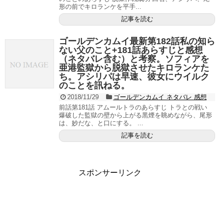
形の前でキロランケを平手...
記事を読む
ゴールデンカムイ最新第182話私の知ら
ない父のこと+181話あらすじと感想
（ネタバレ含む）と考察。ソフィアを
亜港監獄から脱獄させたキロランケた
ち。アシリパは早速、彼女にウイルク
のことを訊ねる。
2018/11/29
ゴールデンカムイ ネタバレ 感想
前話第181話 アムールトラのあらすじ トラとの戦い
爆破した監獄の壁から上がる黒煙を眺めながら、尾形
は、妙だな、と口にする。 ...
記事を読む
スポンサーリンク