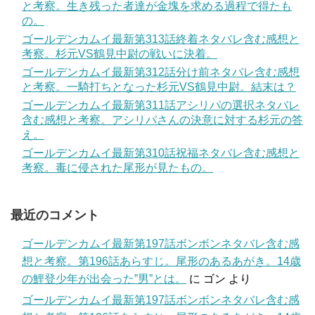
と考察。生き残った者達が金塊を求める過程で得たも
の。
ゴールデンカムイ最新第313話終着ネタバレ含む感想と
考察。杉元VS鶴見中尉の戦いに決着。
ゴールデンカムイ最新第312話分け前ネタバレ含む感想
と考察。一騎打ちとなった杉元VS鶴見中尉。結末は？
ゴールデンカムイ最新第311話アシリパの選択ネタバレ
含む感想と考察。アシリパさんの決意に対する杉元の答
え。
ゴールデンカムイ最新第310話祝福ネタバレ含む感想と
考察。毒に侵された尾形が見たもの。
最近のコメント
ゴールデンカムイ最新第197話ボンボンネタバレ含む感
想と考察。第196話あらすじ。尾形のあるあがき。14歳
の鯉登少年が出会った”男”とは。
に
ゴン
より
ゴールデンカムイ最新第197話ボンボンネタバレ含む感