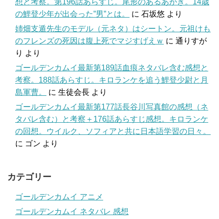
想と考察。第196話あらすじ。尾形のあるあがき。14歳
の鯉登少年が出会った”男”とは。
に
石坂悠
より
姉畑支遁先生のモデル（元ネタ）はシートン。元祖けも
のフレンズの死因は腹上死でマジすげえｗ
に
通りすが
り
より
ゴールデンカムイ最新第189話血痕ネタバレ含む感想と
考察。188話あらすじ。キロランケを追う鯉登少尉と月
島軍曹。
に
生徒会長
より
ゴールデンカムイ最新第177話長谷川写真館の感想（ネ
タバレ含む）と考察＋176話あらすじ感想。キロランケ
の回想。ウイルク、ソフィアと共に日本語学習の日々。
に
ゴン
より
カテゴリー
ゴールデンカムイ アニメ
ゴールデンカムイ ネタバレ 感想