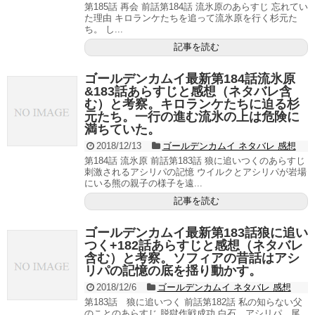
第185話 再会 前話第184話 流氷原のあらすじ 忘れてい
た理由 キロランケたちを追って流氷原を行く杉元た
ち。 し...
記事を読む
ゴールデンカムイ最新第184話流氷原
&183話あらすじと感想（ネタバレ含
む）と考察。キロランケたちに迫る杉
元たち。一行の進む流氷の上は危険に
満ちていた。
2018/12/13
ゴールデンカムイ ネタバレ 感想
第184話 流氷原 前話第183話 狼に追いつくのあらすじ
刺激されるアシリパの記憶 ウイルクとアシリパが岩場
にいる熊の親子の様子を遠...
記事を読む
ゴールデンカムイ最新第183話狼に追い
つく+182話あらすじと感想（ネタバレ
含む）と考察。ソフィアの昔話はアシ
リパの記憶の底を揺り動かす。
2018/12/6
ゴールデンカムイ ネタバレ 感想
第183話 狼に追いつく 前話第182話 私の知らない父
のことのあらすじ 脱獄作戦成功 白石、アシリパ、尾