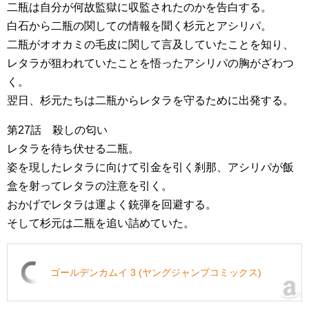
二瓶は自分が何故監獄に収監されたのかを告白する。
白石から二瓶の関しての情報を聞く杉元とアシリパ。
二瓶がオオカミの毛皮に関して言及していたことを知り、
レタラが狙われていたことを悟ったアシリパの胸がざわつ
く。
翌日、杉元たちは二瓶からレタラを守るために出発する。
第27話 殺しの匂い
レタラを待ち伏せる二瓶。
姿を現したレタラに向けて引金を引く刹那、アシリパが飯
盒を射ってレタラの注意を引く。
おかげでレタラは運よく銃弾を回避する。
そして杉元は二瓶を追い詰めていた。
ゴールデンカムイ 3 (ヤングジャンプコミックス)